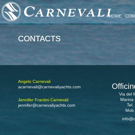
HOME
COM
CONTACTS
Angelo Carnevali
Officin
acarnevali@carnevaliyachts.com
Via del 
Marina 
Jennifer Frantini Carnevali
Tel
jennifer@carnevaliyachts.com
Mob.
info@o