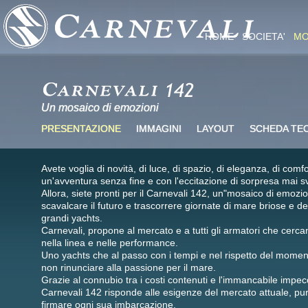
HOME
SOCIETA'
MO
Un mosaico di emozioni
PRESENTAZIONE
IMMAGINI
LAYOUT
SCHEDA TE
Avete voglia di novità, di luce, di spazio, di eleganza, di comfo
un'avventura senza fine e con l'eccitazione di sorpresa mai s
Allora, siete pronti per il Carnevali 142, un"mosaico di emozi
scavalcare il futuro e trascorrere giornate di mare briose e de
grandi yachts.
Carnevali, propone al mercato e a tutti gli armatori che cerca
nella linea e nelle performance.
Uno yachts che al passo con i tempi e nel rispetto del momento 
non rinunciare alla passione per il mare.
Grazie al connubio tra i costi contenuti e l'immancabile impecc
Carnevali 142 risponde alle esigenze del mercato attuale, pur
firmare ogni sua imbarcazione.